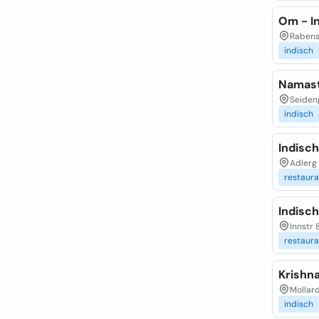
Om - I
Rabenst
indisch
Namast
Seideng
indisch
Indisch
Adlerg 
restaura
Indisc
Innstr 
restaura
Krishn
Mollard
indisch