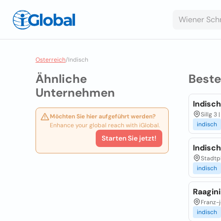
Osterreich
/
Indisch
Ähnliche
Best
Unternehmen
Indisc
Sillg 3
Möchten Sie hier aufgeführt werden?
indisch
Enhance your global reach with iGlobal.
Starten Sie jetzt!
Indisch
Stadtpl
indisch
Raagini
Franz-j
indisch