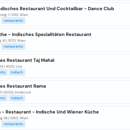
ndisches Restaurant Und Cocktailbar - Dance Club
eig 1 | 1010, Wien
restaurants
he - Indisches Spezialitäten Restaurant
 41 | 1070, Wien
restaurants
es Restaurant Taj Mahal
14 | 4020, Linz
nts
indisch
hes Restaurant Rama
81 | 6020, Innsbruck
nts
indisch
a - Restaurant - Indische Und Wiener Küche
g 38 | 1060, Wien
restaurants