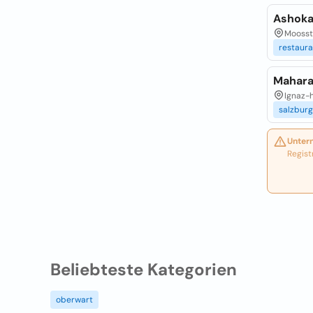
Ashoka
Moosstr
restaura
Mahara
Ignaz-h
salzburg
Unter
Regist
Beliebteste Kategorien
oberwart