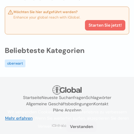
Möchten Sie hier aufgeführt werden?
Enhance your global reach with iGlobal.
Starten Sie jetzt!
Beliebteste Kategorien
oberwart
Startseite
Neueste Suchanfragen
Schlagwörter
Allgemeine Geschäftsbedingungen
Kontakt
Pläne Ansehen
Wir verwenden Cookies, um das Nutzererlebnis zu verbessern
Mehr erfahren
. Wenn Sie weiterhin surfen, akzeptieren Sie deren
iGlobal.co @ 2024
Verwendung.
Verstanden