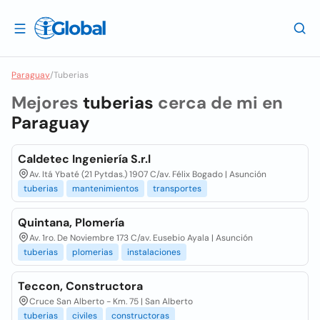
Paraguay
/
Tuberias
Mejores
tuberias
cerca de mi en
Paraguay
Caldetec Ingeniería S.r.l
Av. Itá Ybaté (21 Pytdas.) 1907 C/av. Félix Bogado | Asunción
tuberias
mantenimientos
transportes
Quintana, Plomería
Av. 1ro. De Noviembre 173 C/av. Eusebio Ayala | Asunción
tuberias
plomerias
instalaciones
Teccon, Constructora
Cruce San Alberto - Km. 75 | San Alberto
tuberias
civiles
constructoras