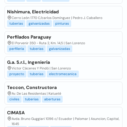
Nishimura, Electricidad
Cerro León 1770 C/carlos Domínguez | Pedro J. Caballero
tuberias
galvanizadas
pinturas
Perfilados Paraguay
El Porvenir 350 - Ruta 2, Km. 14,5 | San Lorenzo
perfileria
tuberias
galvanizadas
G.a. S.r.l., Ingeniería
Victor Cáceres Y Pindó | San Lorenzo
proyecto
tuberias
electromecanica
Teccon, Constructora
Av. De Las Residentas | Katueté
civiles
tuberias
aberturas
CIMASA
Avda. Bruno Guggiari 1096 c/ Ecuador | Palomar | Asuncion, Capital,
1645