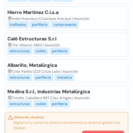
Hierro Martínez C.i.s.a
Indio Francisco C/cacique Arecayá | Asunción
trefilados
perfileria
compraventa
Caló Estructuras S.r.l
Tte. Velazco 2463 | Asunción
estructuras
civiles
perfileria
Albariño, Metalúrgica
Cnel. Patiño 1223 C/luis León | Asunción
estructuras
perfileria
metalica
Medina S.r.l., Industrias Metalúrgica
Cmdte. Caballero 897 C/av. Artigas | Asunción
estructuras
civiles
perfileria
¡Atención dueños!
Registra tu comercio ahora e incrementa tu alcance global con
iGlobal.