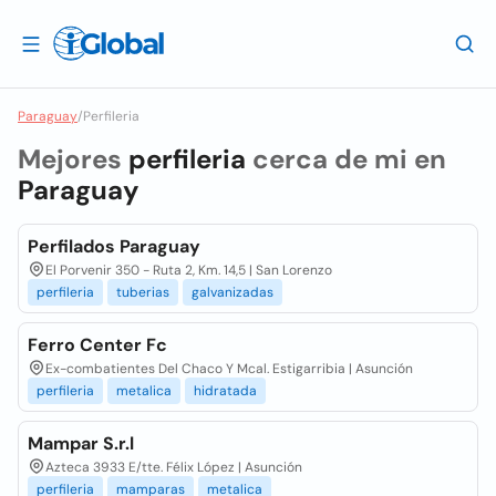
Paraguay
/
Perfileria
Mejores
perfileria
cerca de mi en
Paraguay
Perfilados Paraguay
El Porvenir 350 - Ruta 2, Km. 14,5 | San Lorenzo
perfileria
tuberias
galvanizadas
Ferro Center Fc
Ex-combatientes Del Chaco Y Mcal. Estigarribia | Asunción
perfileria
metalica
hidratada
Mampar S.r.l
Azteca 3933 E/tte. Félix López | Asunción
perfileria
mamparas
metalica