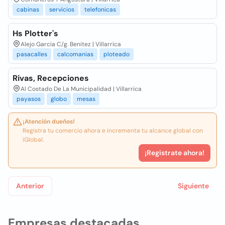
cabinas
servicios
telefonicas
Hs Plotter's
Alejo Garcia C/g. Benitez | Villarrica
pasacalles
calcomanias
ploteado
Rivas, Recepciones
Al Costado De La Municipalidad | Villarrica
payasos
globo
mesas
¡Atención dueños!
Registra tu comercio ahora e incrementa tu alcance global con
iGlobal.
¡Registrate ahora!
Anterior
Siguiente
Empresas destacadas