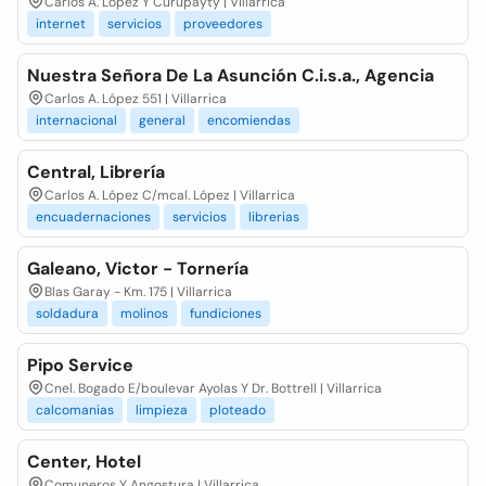
Carlos A. López Y Curupayty | Villarrica
internet
servicios
proveedores
Nuestra Señora De La Asunción C.i.s.a., Agencia
Carlos A. López 551 | Villarrica
internacional
general
encomiendas
Central, Librería
Carlos A. López C/mcal. López | Villarrica
encuadernaciones
servicios
librerias
Galeano, Victor - Tornería
Blas Garay - Km. 175 | Villarrica
soldadura
molinos
fundiciones
Pipo Service
Cnel. Bogado E/boulevar Ayolas Y Dr. Bottrell | Villarrica
calcomanias
limpieza
ploteado
Center, Hotel
Comuneros Y Angostura | Villarrica