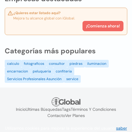
¿Quieres estar listado aquí?
Mejora tu alcance global con iGlobal.
¡Comienza ahora!
Categorías más populares
calculo
fotograficos
consultor
piedras
iluminacion
encarnacion
peluqueria
confiteria
Servicios Profesionales Asunción
service
Inicio
Ultimas Búsquedas
Tags
Términos Y Condiciones
Contacto
Ver Planes
Utilizamos cookies para mejorar la experiencia del usuario
saber