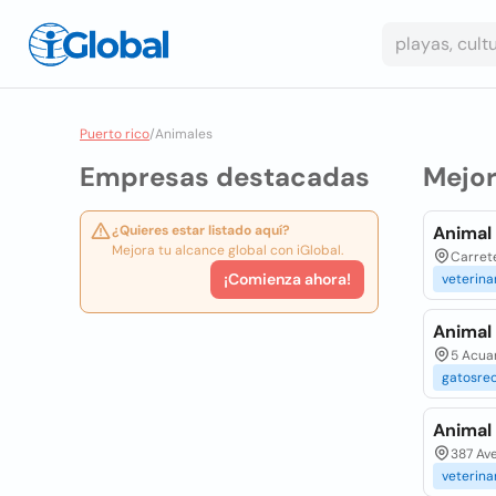
Puerto rico
/
Animales
Empresas destacadas
Mejo
¿Quieres estar listado aquí?
Animal 
Mejora tu alcance global con iGlobal.
Carrete
¡Comienza ahora!
veterina
Animal 
5 Acua
gatosre
Animal
387 Av
veterina