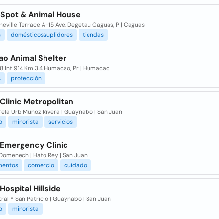
 Spot & Animal House
neville Terrace A-15 Ave. Degetau Caguas, P | Caguas
s
domésticossuplidores
tiendas
o Animal Shelter
98 Int 914 Km 3.4 Humacao, Pr | Humacao
s
protección
Clinic Metropolitan
rela Urb Muñoz Rivera | Guaynabo | San Juan
o
minorista
servicios
 Emergency Clinic
 Domenech | Hato Rey | San Juan
mentos
comercio
cuidado
Hospital Hillside
ral Y San Patricio | Guaynabo | San Juan
o
minorista