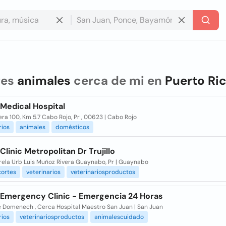
res
animales
cerca de mi en
Puerto Ri
Medical Hospital
ra 100, Km 5.7 Cabo Rojo, Pr , 00623 | Cabo Rojo
rios
animales
domésticos
Clinic Metropolitan Dr Trujillo
rela Urb Luis Muñoz Rivera Guaynabo, Pr | Guaynabo
cortes
veterinarios
veterinariosproductos
 Emergency Clinic - Emergencia 24 Horas
e Domenech , Cerca Hospital Maestro San Juan | San Juan
rios
veterinariosproductos
animalescuidado