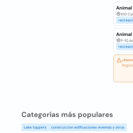
Animal
610 Com
recreac
Animal
P-10 A
recreac
¡Atenc
Regist
Categorías más populares
cake toppers
construccion edificaciones vivienda y otros