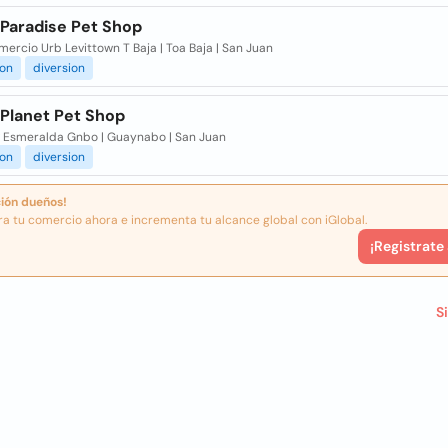
 Paradise Pet Shop
ercio Urb Levittown T Baja | Toa Baja | San Juan
ion
diversion
 Planet Pet Shop
v Esmeralda Gnbo | Guaynabo | San Juan
ion
diversion
ión dueños!
ra tu comercio ahora e incrementa tu alcance global con iGlobal.
¡Registrate
S