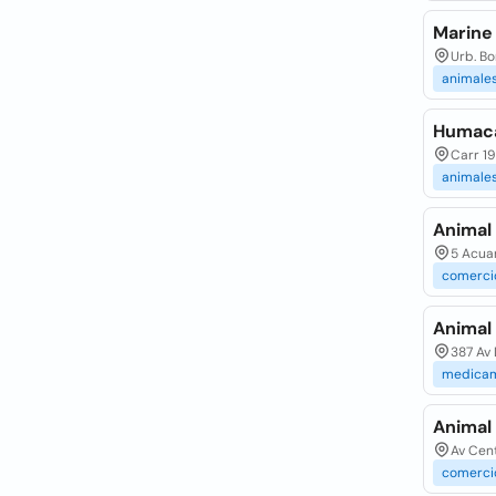
Marine
Urb. Bo
animale
Humaca
Carr 1
animale
Animal 
5 Acua
comerci
Animal
387 Av
medica
Animal 
Av Cent
comerci