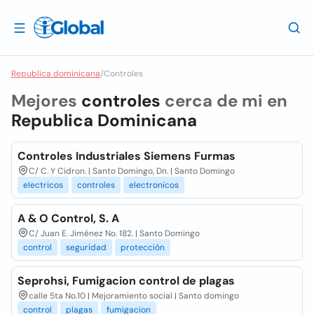
Republica dominicana
/
Controles
Mejores
controles
cerca de mi en
Republica Dominicana
Controles Industriales Siemens Furmas
C/ C. Y Cidron. | Santo Domingo, Dn. | Santo Domingo
electricos
controles
electronicos
A & O Control, S. A
C/ Juan E. Jiménez No. 182. | Santo Domingo
control
seguridad
protección
Seprohsi, Fumigacion control de plagas
calle 5ta No.10 | Mejoramiento social | Santo domingo
control
plagas
fumigacion