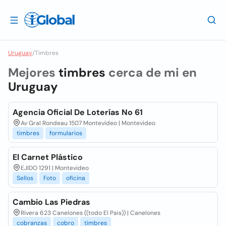
Uruguay
/
Timbres
Mejores
timbres
cerca de mi en
Uruguay
Agencia Oficial De Loterías No 61
Av Gral Rondeau 1507 Montevideo | Montevideo
timbres
formularios
El Carnet Plástico
EJIDO 1291 | Montevideo
Sellos
Foto
oficina
Cambio Las Piedras
Rivera 623 Canelones ((todo El Pais)) | Canelones
cobranzas
cobro
timbres