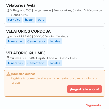
Velatorios Avila
M Belgrano 1551 | Longchamps | Buenos Aires, Ciudad Autónoma de
Buenos Aires
servicios
hogar
para
VELATORIOS CORDOBA
Av Madrid 2383 | 5000, Córdoba, Córdoba
Funerarias
Cementerios
locales
VELATORIO QUILMES
Quilmes 305 | 1437, Capital Federal, Buenos Aires
Funerarias
Cementerios
locales
¡Atención dueños!
Registra tu comercio ahora e incrementa tu alcance global con
iGlobal.
¡Registrate ahora!
Siguiente