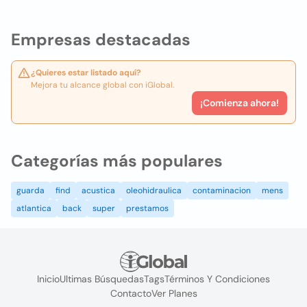
Empresas destacadas
¿Quieres estar listado aquí?
Mejora tu alcance global con iGlobal.
¡Comienza ahora!
Categorías más populares
guarda
find
acustica
oleohidraulica
contaminacion
mens
atlantica
back
super
prestamos
Inicio
Ultimas Búsquedas
Tags
Términos Y Condiciones
Contacto
Ver Planes