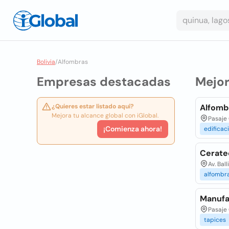
Bolivia
/
Alfombras
Empresas destacadas
Mejo
¿Quieres estar listado aquí?
Alfombr
Mejora tu alcance global con iGlobal.
Pasaje 
¡Comienza ahora!
edificac
Cerate
Av. Bal
alfombr
Manufa
Pasaje 
tapices