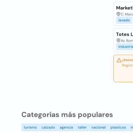
Marketi
C. Maca
lavado
Totes 
Av. Rom
industria
¡Atenc
Regist
Categorías más populares
turismo
calzado
agencia
taller
nacional
plasticos
m