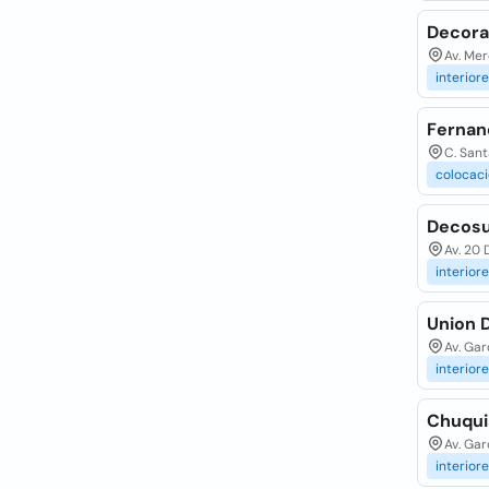
Decorac
Av. Mer
interior
Fernan
C. Sant
colocac
Decos
Av. 20 
interior
Union 
Av. Gar
interior
Chuqui
Av. Gar
interior