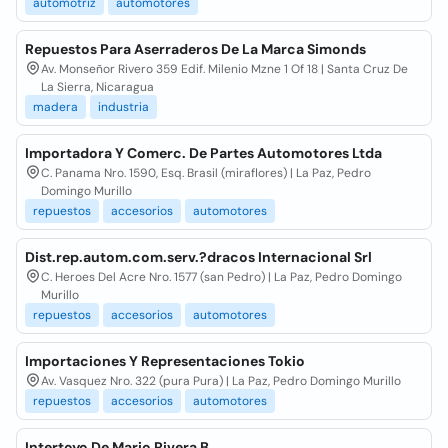
automotriz
automotores
Repuestos Para Aserraderos De La Marca Simonds
Av. Monseñor Rivero 359 Edif. Milenio Mzne 1 Of 18 | Santa Cruz De
La Sierra, Nicaragua
madera
industria
Importadora Y Comerc. De Partes Automotores Ltda
C. Panama Nro. 1590, Esq. Brasil (miraflores) | La Paz, Pedro
Domingo Murillo
repuestos
accesorios
automotores
Dist.rep.autom.com.serv.?dracos Internacional Srl
C. Heroes Del Acre Nro. 1577 (san Pedro) | La Paz, Pedro Domingo
Murillo
repuestos
accesorios
automotores
Importaciones Y Representaciones Tokio
Av. Vasquez Nro. 322 (pura Pura) | La Paz, Pedro Domingo Murillo
repuestos
accesorios
automotores
Intertoyo De Mario Rivera B