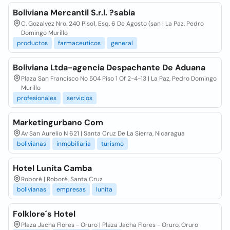
Boliviana Mercantil S.r.l. ?sabia
C. Gozalvez Nro. 240 Piso1, Esq. 6 De Agosto (san | La Paz, Pedro
Domingo Murillo
productos
farmaceuticos
general
Boliviana Ltda-agencia Despachante De Aduana
Plaza San Francisco No 504 Piso 1 Of 2-4-13 | La Paz, Pedro Domingo
Murillo
profesionales
servicios
Marketingurbano Com
Av San Aurelio N 621 | Santa Cruz De La Sierra, Nicaragua
bolivianas
inmobiliaria
turismo
Hotel Lunita Camba
Roboré | Roboré, Santa Cruz
bolivianas
empresas
lunita
Folklore´s Hotel
Plaza Jacha Flores - Oruro | Plaza Jacha Flores - Oruro, Oruro