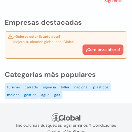
Siguiente
Empresas destacadas
¿Quieres estar listado aquí?
Mejora tu alcance global con iGlobal.
¡Comienza ahora!
Categorías más populares
turismo
calzado
agencia
taller
nacional
plasticos
moldes
gestion
agua
gas
Inicio
Ultimas Búsquedas
Tags
Términos Y Condiciones
Contacto
Ver Planes