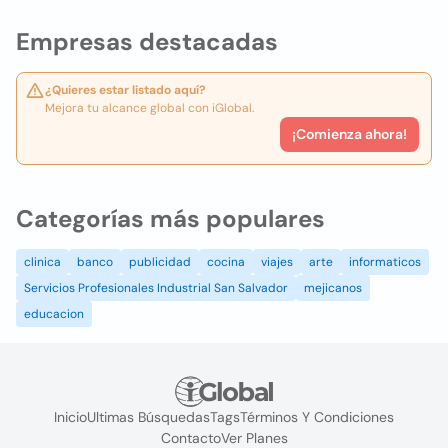
Empresas destacadas
¿Quieres estar listado aquí?
Mejora tu alcance global con iGlobal.
¡Comienza ahora!
Categorías más populares
clinica
banco
publicidad
cocina
viajes
arte
informaticos
Servicios Profesionales Industrial San Salvador
mejicanos
educacion
Inicio
Ultimas Búsquedas
Tags
Términos Y Condiciones
Contacto
Ver Planes