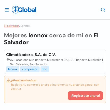
El salvador
/
Lennox
Mejores
lennox
cerca de mi en
El
Salvador
Climatizadora, S.A. de C.V.
Av. Barcelona Sur, Reparto Miralvalle #227, S.S. | Reparto Miralvalle |
San Salvador, San Salvador
lennox
compresor
frío
¡Atención dueños!
Registra tu comercio ahora e incrementa tu alcance global con
iGlobal.
¡Registrate ahora!