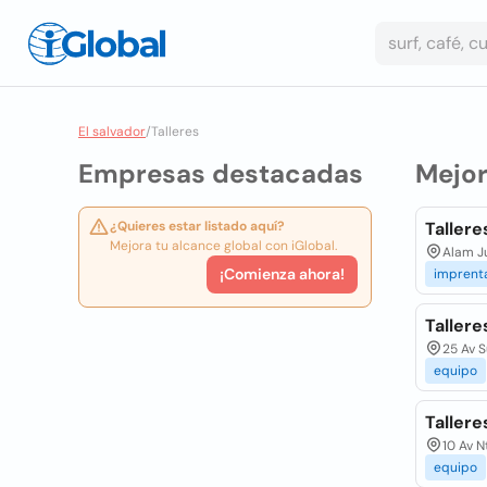
El salvador
/
Talleres
Empresas destacadas
Mejo
¿Quieres estar listado aquí?
Taller
Mejora tu alcance global con iGlobal.
Alam Ju
¡Comienza ahora!
imprent
Tallere
25 Av S
equipo
Tallere
10 Av N
equipo