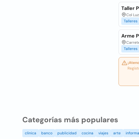
Taller 
Col Luz
Talleres
Arme P
Carrete
Talleres
¡Atenc
Regist
Categorías más populares
clinica
banco
publicidad
cocina
viajes
arte
informa