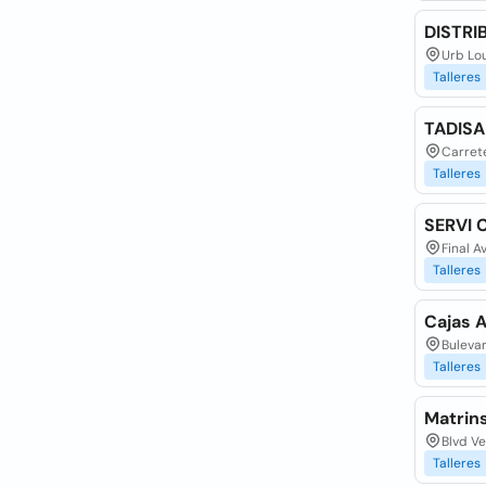
DISTRI
Urb Lo
Talleres
TADISA 
Carrete
Talleres
SERVI 
Final A
Talleres
Cajas 
Bulevar
Talleres
Matrins
Blvd Ve
Talleres