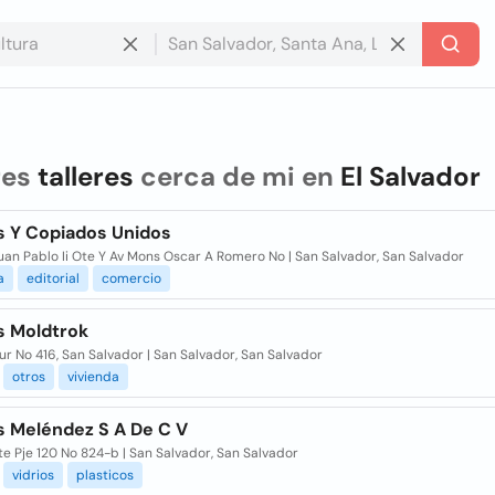
res
talleres
cerca de mi en
El Salvador
es Y Copiados Unidos
an Pablo Ii Ote Y Av Mons Oscar A Romero No | San Salvador, San Salvador
a
editorial
comercio
s Moldtrok
ur No 416, San Salvador | San Salvador, San Salvador
otros
vivienda
s Meléndez S A De C V
te Pje 120 No 824-b | San Salvador, San Salvador
vidrios
plasticos