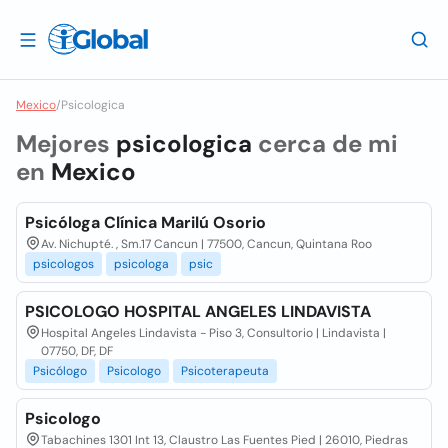
Mexico
/
Psicologica
Mejores
psicologica
cerca de mi
en
Mexico
Psicóloga Clínica Marilú Osorio
Av. Nichupté. , Sm.17 Cancun | 77500, Cancun, Quintana Roo
psicologos
psicologa
psic
PSICOLOGO HOSPITAL ANGELES LINDAVISTA
Hospital Angeles Lindavista - Piso 3, Consultorio | Lindavista |
07750, DF, DF
Psicólogo
Psicologo
Psicoterapeuta
Psicologo
Tabachines 1301 Int 13, Claustro Las Fuentes Pied | 26010, Piedras