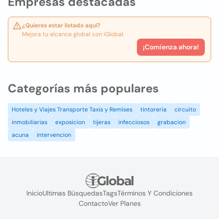
Empresas destacadas
¿Quieres estar listado aquí?
Mejora tu alcance global con iGlobal.
¡Comienza ahora!
Categorías más populares
Hoteles y Viajes Transporte Taxis y Remises
tintoreria
circuito
inmobiliarias
exposicion
tijeras
infecciosos
grabacion
acuna
intervencion
Inicio
Ultimas Búsquedas
Tags
Términos Y Condiciones
Contacto
Ver Planes