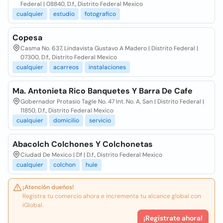
Federal | 08840, D.f., Distrito Federal Mexico
cualquier
estudio
fotografico
Copesa
Casma No. 637, Lindavista Gustavo A Madero | Distrito Federal |
07300, D.f., Distrito Federal Mexico
cualquier
acarreos
instalaciones
Ma. Antonieta Rico Banquetes Y Barra De Cafe
Gobernador Protasio Tagle No. 47 Int. No. A, San | Distrito Federal |
11850, D.f., Distrito Federal Mexico
cualquier
domicilio
servicio
Abacolch Colchones Y Colchonetas
Ciudad De Mexico | Df | D.f., Distrito Federal Mexico
cualquier
colchon
hule
¡Atención dueños!
Registra tu comercio ahora e incrementa tu alcance global con
iGlobal.
¡Registrate ahora!