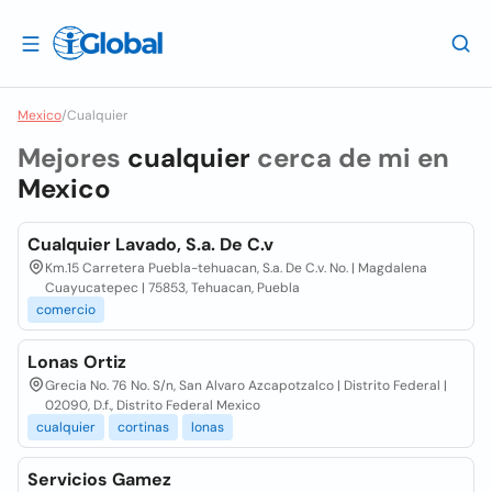
Mexico
/
Cualquier
Mejores
cualquier
cerca de mi en
Mexico
Cualquier Lavado, S.a. De C.v
Km.15 Carretera Puebla-tehuacan, S.a. De C.v. No. | Magdalena
Cuayucatepec | 75853, Tehuacan, Puebla
comercio
Lonas Ortiz
Grecia No. 76 No. S/n, San Alvaro Azcapotzalco | Distrito Federal |
02090, D.f., Distrito Federal Mexico
cualquier
cortinas
lonas
Servicios Gamez