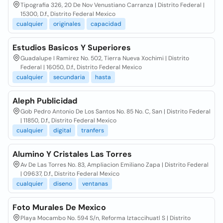
Tipografia 326, 20 De Nov Venustiano Carranza | Distrito Federal |
15300, D.f., Distrito Federal Mexico
cualquier
originales
capacidad
Estudios Basicos Y Superiores
Guadalupe I Ramirez No. 502, Tierra Nueva Xochimi | Distrito
Federal | 16050, D.f., Distrito Federal Mexico
cualquier
secundaria
hasta
Aleph Publicidad
Gob Pedro Antonio De Los Santos No. 85 No. C, San | Distrito Federal
| 11850, D.f., Distrito Federal Mexico
cualquier
digital
tranfers
Alumino Y Cristales Las Torres
Av De Las Torres No. 83, Ampliacion Emiliano Zapa | Distrito Federal
| 09637, D.f., Distrito Federal Mexico
cualquier
diseno
ventanas
Foto Murales De Mexico
Playa Mocambo No. 594 S/n, Reforma Iztaccihuatl S | Distrito