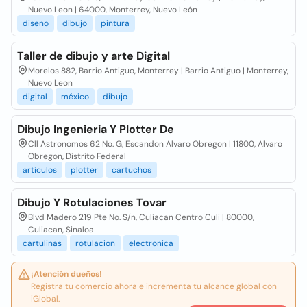
Nuevo Leon | 64000, Monterrey, Nuevo León
diseno
dibujo
pintura
Taller de dibujo y arte Digital
Morelos 882, Barrio Antiguo, Monterrey | Barrio Antiguo | Monterrey,
Nuevo Leon
digital
méxico
dibujo
Dibujo Ingenieria Y Plotter De
Cll Astronomos 62 No. G, Escandon Alvaro Obregon | 11800, Alvaro
Obregon, Distrito Federal
articulos
plotter
cartuchos
Dibujo Y Rotulaciones Tovar
Blvd Madero 219 Pte No. S/n, Culiacan Centro Culi | 80000,
Culiacan, Sinaloa
cartulinas
rotulacion
electronica
¡Atención dueños!
Registra tu comercio ahora e incrementa tu alcance global con
iGlobal.