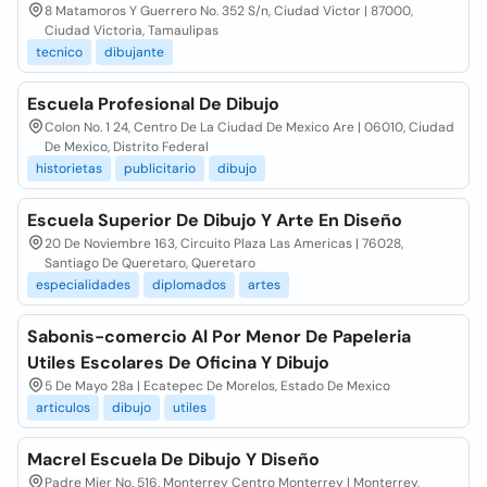
8 Matamoros Y Guerrero No. 352 S/n, Ciudad Victor | 87000,
Ciudad Victoria, Tamaulipas
tecnico
dibujante
Escuela Profesional De Dibujo
Colon No. 1 24, Centro De La Ciudad De Mexico Are | 06010, Ciudad
De Mexico, Distrito Federal
historietas
publicitario
dibujo
Escuela Superior De Dibujo Y Arte En Diseño
20 De Noviembre 163, Circuito Plaza Las Americas | 76028,
Santiago De Queretaro, Queretaro
especialidades
diplomados
artes
Sabonis-comercio Al Por Menor De Papeleria
Utiles Escolares De Oficina Y Dibujo
5 De Mayo 28a | Ecatepec De Morelos, Estado De Mexico
articulos
dibujo
utiles
Macrel Escuela De Dibujo Y Diseño
Padre Mier No. 516, Monterrey Centro Monterrey | Monterrey,