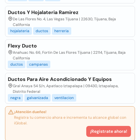
Ductos Y Hojalateria Ramirez
De Las Flores No. 4, Las Vegas Tijuana | 22630, Tijuana, Baja
California
hojalateria
ductos
herreria
Flexy Ducto
Anahuac No. 66, Fortin De Las Flores Tijuana | 22114, Tijuana, Baja
California
ductos
campanas
Ductos Para Aire Acondicionado Y Equipos
Gral Anaya 54 S/n, Apatlaco Iztapalapa | 09430, Iztapalapa,
Distrito Federal
negra
galvanizada
ventilacion
¡Atención dueños!
Registra tu comercio ahora e incrementa tu alcance global con
iGlobal.
¡Registrate ahora!