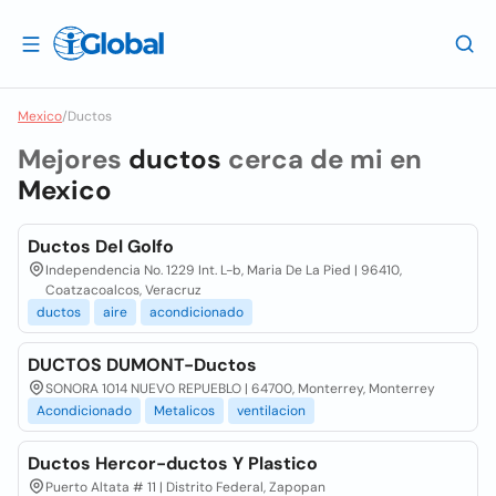
Mexico
/
Ductos
Mejores
ductos
cerca de mi en
Mexico
Ductos Del Golfo
Independencia No. 1229 Int. L-b, Maria De La Pied | 96410,
Coatzacoalcos, Veracruz
ductos
aire
acondicionado
DUCTOS DUMONT-Ductos
SONORA 1014 NUEVO REPUEBLO | 64700, Monterrey, Monterrey
Acondicionado
Metalicos
ventilacion
Ductos Hercor-ductos Y Plastico
Puerto Altata # 11 | Distrito Federal, Zapopan