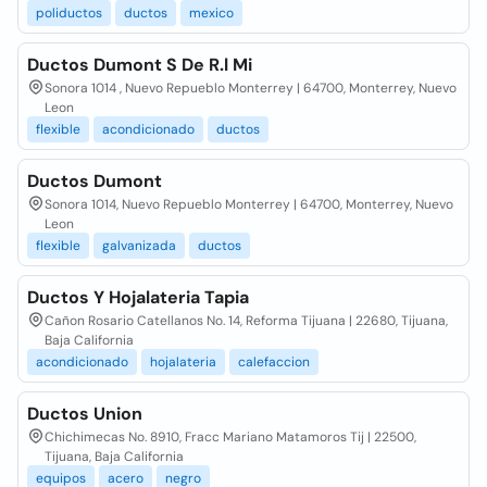
poliductos
ductos
mexico
Ductos Dumont S De R.l Mi
Sonora 1014 , Nuevo Repueblo Monterrey | 64700, Monterrey, Nuevo
Leon
flexible
acondicionado
ductos
Ductos Dumont
Sonora 1014, Nuevo Repueblo Monterrey | 64700, Monterrey, Nuevo
Leon
flexible
galvanizada
ductos
Ductos Y Hojalateria Tapia
Cañon Rosario Catellanos No. 14, Reforma Tijuana | 22680, Tijuana,
Baja California
acondicionado
hojalateria
calefaccion
Ductos Union
Chichimecas No. 8910, Fracc Mariano Matamoros Tij | 22500,
Tijuana, Baja California
equipos
acero
negro