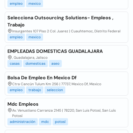
empleo
mexico
Selecciona Outsourcing Solutions- Empleos ,
Trabajo
Insurgentes 107 Piso 2 Col. Juarez | Cuauhtemoc, Distrito Federal
empleo
mexico
EMPLEADAS DOMESTICAS GUADALAJARA
, Guadalajara, Jalisco
casas
domesticas
aseo
Bolsa De Empleo En Mexico Df
Ctra Cancún Tulum Km 256 | 77737, Mexico Df, Mexico
empleo
trabajo
seleccion
Mdc Empleos
Av. Venustiano Carranza 2145 | 78220, San Luis Potosí, San Luís
Potosí
administración
mdc
potosí