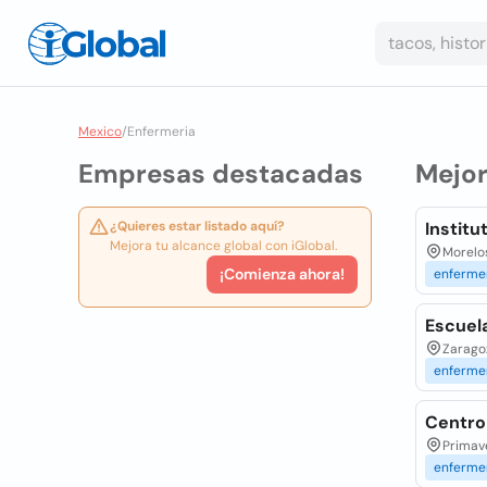
Mexico
/
Enfermeria
Empresas destacadas
Mejo
¿Quieres estar listado aquí?
Institu
Mejora tu alcance global con iGlobal.
Morelos
¡Comienza ahora!
enferme
Escuel
Zaragoz
enferme
Centro
Primave
enferme