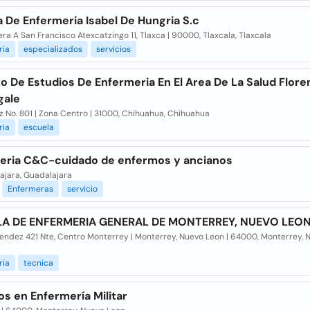
 De Enfermeria Isabel De Hungria S.c
ra A San Francisco Atexcatzingo 11, Tlaxca | 90000, Tlaxcala, Tlaxcala
ria
especializados
servicios
to De Estudios De Enfermeria En El Area De La Salud Flore
gale
 No. 801 | Zona Centro | 31000, Chihuahua, Chihuahua
ria
escuela
eria C&C-cuidado de enfermos y ancianos
ajara, Guadalajara
Enfermeras
servicio
A DE ENFERMERIA GENERAL DE MONTERREY, NUEVO LEO
endez 421 Nte, Centro Monterrey | Monterrey, Nuevo Leon | 64000, Monterrey, 
ria
tecnica
os en Enfermería Militar