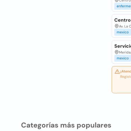
Centro
enferme
Centro
Av. La 
mexico
Servici
Merida
mexico
¡Atenc
Regist
Categorías más populares