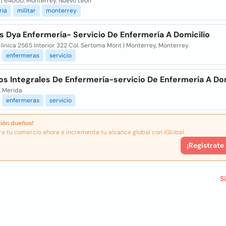
 | 64000, Monterrey, Nuevo Leon
ria
militar
monterrey
s Dya Enfermería- Servicio De Enfermería A Domicilio
Clinica 2565 Interior 322 Col. Sertoma Mont | Monterrey, Monterrey
enfermeras
servicio
os Integrales De Enfermería-servicio De Enfermería A Dom
, Merida
enfermeras
servicio
ión dueños!
ra tu comercio ahora e incrementa tu alcance global con iGlobal.
¡Registrate
S