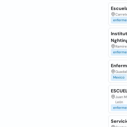
Escuela
Carrete
enferme
Institu
Nghtin
Ramirez
enferme
Enferm
Guadal
Mexico
ESCUEL
Juan M
León
enferme
Servici