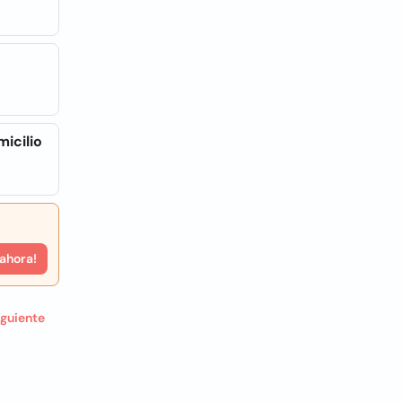
icilio
 ahora!
iguiente