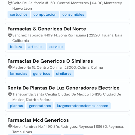
Golfo De California # 150 , Central Monterrey | 64190, Monterrey,
Nuevo Leon
cartuchos
computacion
consumibles
Farmacias & Genericos Del Norte
Sanchez Taboada 4499 14, Zona Rio Tijuana | 22320, Tijuana, Baja
California
belleza
articulos
servicio
Farmacias De Genericos O Similares
Madero No 15, Centro Colima | 28000, Colima, Colima
farmacias
genericos
similares
Renta De Plantas De Luz Generadores Electrico
Tlanepantla, Santa Cecilia Ciudad De Mexico | 54130, Ciudad De
Mexico, Distrito Federal
plantas
generadores
luzgeneradoresdemexicocom
Farmacias Mcd Genericos
Heron Ramirez No. 1490 S/n, Rodriguez Reynosa | 88630, Reynosa,
Tamaulipas