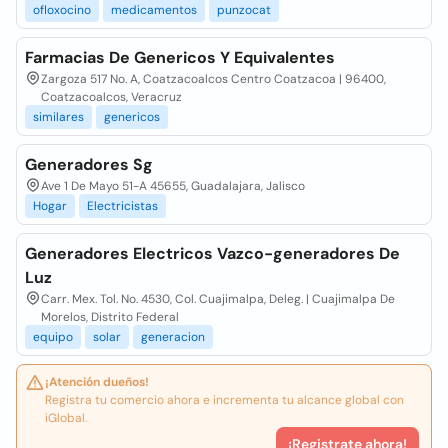
ofloxocino
medicamentos
punzocat
Farmacias De Genericos Y Equivalentes
Zargoza 517 No. A, Coatzacoalcos Centro Coatzacoa | 96400,
Coatzacoalcos, Veracruz
similares
genericos
Generadores Sg
Ave 1 De Mayo 51-A 45655, Guadalajara, Jalisco
Hogar
Electricistas
Generadores Electricos Vazco-generadores De
Luz
Carr. Mex. Tol. No. 4530, Col. Cuajimalpa, Deleg. | Cuajimalpa De
Morelos, Distrito Federal
equipo
solar
generacion
¡Atención dueños!
Registra tu comercio ahora e incrementa tu alcance global con
iGlobal.
¡Registrate ahora!