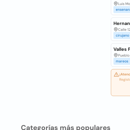
Luis Mo
ensenan
Hernan
Calle 1
cirujano
Valles 
Pueblo 
mareos
¡Atenc
Regist
Categorías más populares