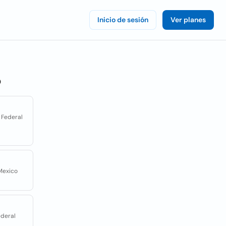
Inicio de sesión
Ver planes
o
o Federal
 Mexico
ederal