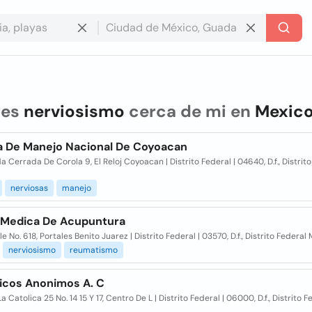
res
nerviosismo
cerca de mi en
Mexic
a De Manejo Nacional De Coyoacan
 Cerrada De Corola 9, El Reloj Coyoacan | Distrito Federal | 04640, D.f., Distrit
nerviosas
manejo
a Medica De Acupuntura
le No. 618, Portales Benito Juarez | Distrito Federal | 03570, D.f., Distrito Federal
nerviosismo
reumatismo
icos Anonimos A. C
La Catolica 25 No. 14 15 Y 17, Centro De L | Distrito Federal | 06000, D.f., Distrito F