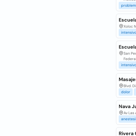
problem
Escuel
Xoloc N
intensiv
Escuela
San Ped
Federa
intensiv
Masaje
Blvd. D
dolor
Nava J
Av Las
anestesi
Rivera