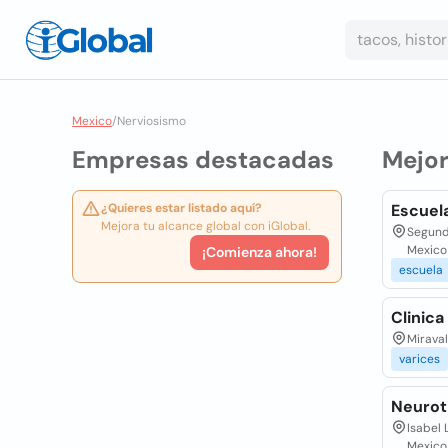
Mexico
/
Nerviosismo
Empresas destacadas
Mejo
¿Quieres estar listado aquí?
Escuel
Mejora tu alcance global con iGlobal.
Segunda
Mexico
¡Comienza ahora!
escuela
Clinic
Miraval
varices
Neurot
Isabel 
Mexico