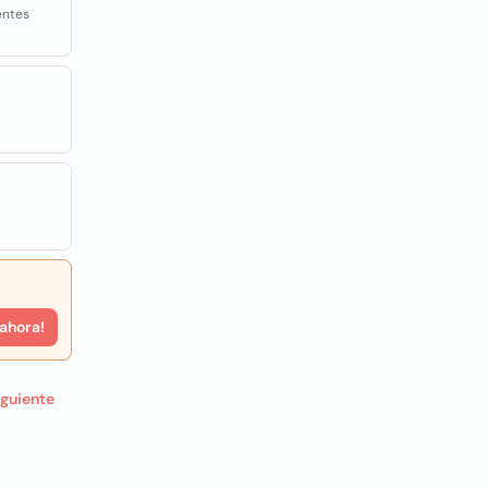
entes
 ahora!
iguiente