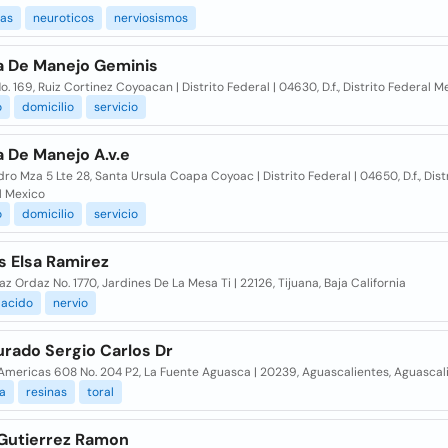
as
neuroticos
nerviosismos
a De Manejo Geminis
o. 169, Ruiz Cortinez Coyoacan | Distrito Federal | 04630, D.f., Distrito Federal M
o
domicilio
servicio
 De Manejo A.v.e
ro Mza 5 Lte 28, Santa Ursula Coapa Coyoac | Distrito Federal | 04650, D.f., Dist
l Mexico
o
domicilio
servicio
s Elsa Ramirez
iaz Ordaz No. 1770, Jardines De La Mesa Ti | 22126, Tijuana, Baja California
acido
nervio
urado Sergio Carlos Dr
 Americas 608 No. 204 P2, La Fuente Aguasca | 20239, Aguascalientes, Aguascal
a
resinas
toral
 Gutierrez Ramon