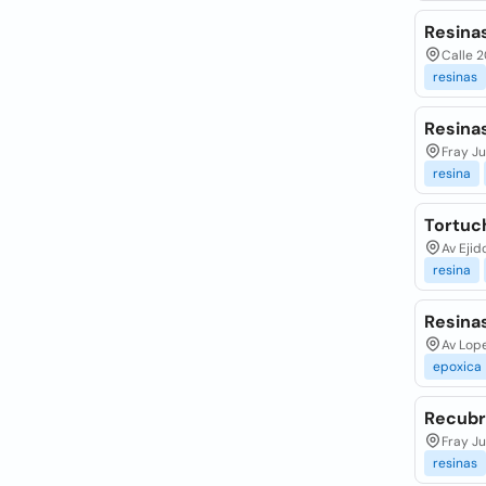
Resinas
Calle 
resinas
Resina
Fray Ju
resina
Tortuch
Av Ejid
resina
Resina
Av Lope
epoxica
Recubr
Fray Ju
resinas