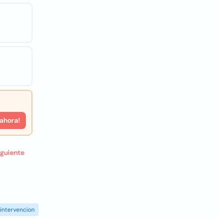
 ahora!
iguiente
intervencion