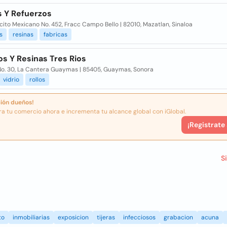
s Y Refuerzos
rcito Mexicano No. 452, Fracc Campo Bello | 82010, Mazatlan, Sinaloa
s
resinas
fabricas
os Y Resinas Tres Rios
No. 30, La Cantera Guaymas | 85405, Guaymas, Sonora
vidrio
rollos
ión dueños!
ra tu comercio ahora e incrementa tu alcance global con iGlobal.
¡Registrate
S
to
inmobiliarias
exposicion
tijeras
infecciosos
grabacion
acuna