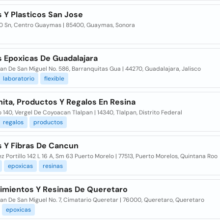
 Y Plasticos San Jose
20 Sn, Centro Guaymas | 85400, Guaymas, Sonora
s Epoxicas De Guadalajara
an De San Miguel No. 586, Barranquitas Gua | 44270, Guadalajara, Jalisco
laboratorio
flexible
ita, Productos Y Regalos En Resina
o 140, Vergel De Coyoacan Tlalpan | 14340, Tlalpan, Distrito Federal
regalos
productos
s Y Fibras De Cancun
z Portillo 142 L 16 A, Sm 63 Puerto Morelo | 77513, Puerto Morelos, Quintana Roo
epoxicas
resinas
imientos Y Resinas De Queretaro
an De San Miguel No. 7, Cimatario Queretar | 76000, Queretaro, Queretaro
epoxicas