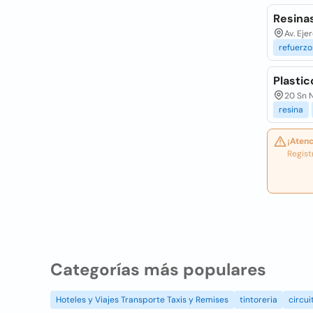
Resina
Av. Eje
refuerzo
Plastic
20 Sn 
resina
¡Atenc
Regist
Categorías más populares
Hoteles y Viajes Transporte Taxis y Remises
tintoreria
circui