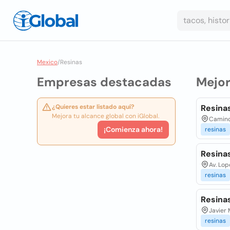
Mexico
/
Resinas
Empresas destacadas
Mejo
¿Quieres estar listado aquí?
Resina
Mejora tu alcance global con iGlobal.
Camino
¡Comienza ahora!
resinas
Resinas
Av. Lop
resinas
Resinas
Javier 
resinas