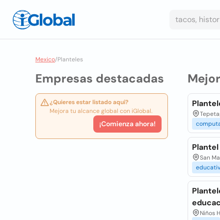
Mexico
/
Planteles
Empresas destacadas
Mejo
¿Quieres estar listado aquí?
Plante
Mejora tu alcance global con iGlobal.
Tepeta
¡Comienza ahora!
computa
Plantel
San Mar
educati
Plante
educac
Niños H