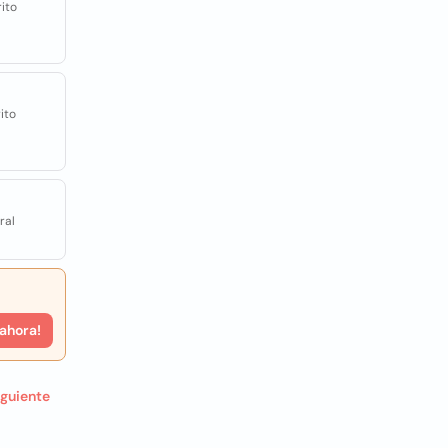
rito
ito
ral
 ahora!
iguiente