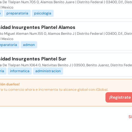
 De Tlalpan Num.705 0, Alamos Benito Juare | Distrito Federal | 03400, D.f., Dist
l Mexico
o
preparatoria
psicologia
sidad Insurgentes Plantel Alamos
o Miguel Aleman Num.155 0, Alamos Benito J | Distrito Federal | 03400, D.f., Distr
l Mexico
eparatoria
admon
idad Insurgentes Plantel Sur
 De Tlalpan Num.1064 0, Nativitas Benito J | 03500, Benito Juarez, Distrito Fede
ria
informatica
administracion
ión dueños!
ra tu comercio ahora e incrementa tu alcance global con iGlobal.
¡Registrate
S