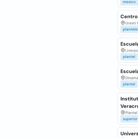
mexico
Centro
Uresti 
plantele
Escuel
Liverpo
plantel
Escuel
Dinamar
plantel
Institu
Veracr
Plante
superior
Univers