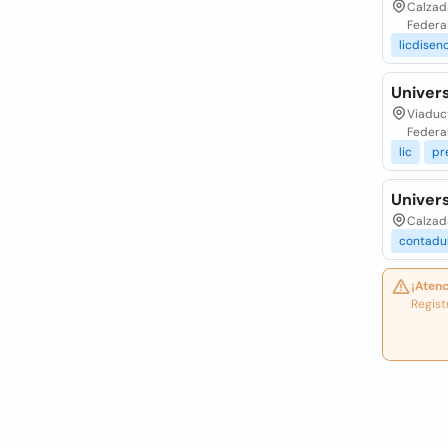
Calzada
Federa
licdisen
Univer
Viaduct
Federa
lic
pr
Univers
Calzada
contadu
¡Atenc
Regist