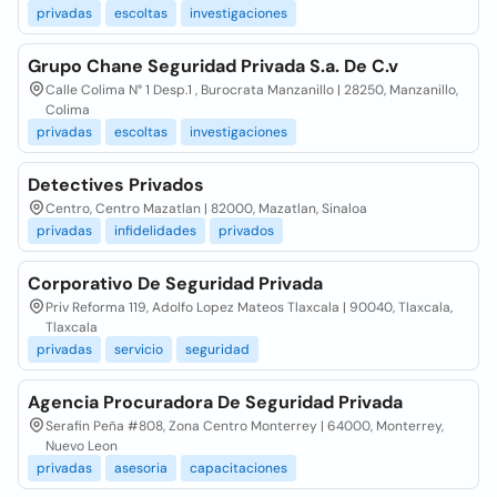
privadas
escoltas
investigaciones
Grupo Chane Seguridad Privada S.a. De C.v
Calle Colima N° 1 Desp.1 , Burocrata Manzanillo | 28250, Manzanillo,
Colima
privadas
escoltas
investigaciones
Detectives Privados
Centro, Centro Mazatlan | 82000, Mazatlan, Sinaloa
privadas
infidelidades
privados
Corporativo De Seguridad Privada
Priv Reforma 119, Adolfo Lopez Mateos Tlaxcala | 90040, Tlaxcala,
Tlaxcala
privadas
servicio
seguridad
Agencia Procuradora De Seguridad Privada
Serafin Peña #808, Zona Centro Monterrey | 64000, Monterrey,
Nuevo Leon
privadas
asesoria
capacitaciones