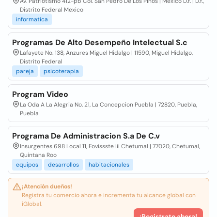
Av. Patriotismo 412-pb Col. San Pedro De Los Pinos | México D.f. | D.f.,
Distrito Federal Mexico
informatica
Programas De Alto Desempeño Intelectual S.c
Lafayete No. 138, Anzures Miguel Hidalgo | 11590, Miguel Hidalgo,
Distrito Federal
pareja
psicoterapia
Program Video
La Oda A La Alegria No. 21, La Concepcion Puebla | 72820, Puebla,
Puebla
Programa De Administracion S.a De C.v
Insurgentes 698 Local 11, Fovissste Iii Chetumal | 77020, Chetumal,
Quintana Roo
equipos
desarrollos
habitacionales
¡Atención dueños!
Registra tu comercio ahora e incrementa tu alcance global con
iGlobal.
¡Registrate ahora!