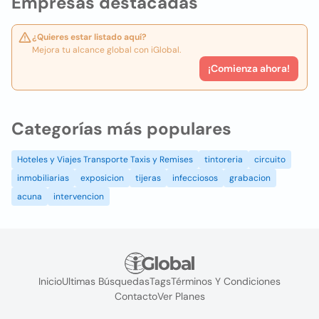
Empresas destacadas
¿Quieres estar listado aquí?
Mejora tu alcance global con iGlobal.
¡Comienza ahora!
Categorías más populares
Hoteles y Viajes Transporte Taxis y Remises
tintoreria
circuito
inmobiliarias
exposicion
tijeras
infecciosos
grabacion
acuna
intervencion
Inicio
Ultimas Búsquedas
Tags
Términos Y Condiciones
Contacto
Ver Planes