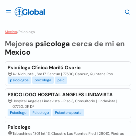
Mexico
/
Psicologa
Mejores
psicologa
cerca de mi en
Mexico
Psicóloga Clínica Marilú Osorio
Av. Nichupté. , Sm.17 Cancun | 77500, Cancun, Quintana Roo
psicologos
psicologa
psic
PSICOLOGO HOSPITAL ANGELES LINDAVISTA
Hospital Angeles Lindavista - Piso 3, Consultorio | Lindavista |
07750, DF, DF
Psicólogo
Psicologo
Psicoterapeuta
Psicologo
Tabachines 1301 Int 13, Claustro Las Fuentes Pied | 26010, Piedras