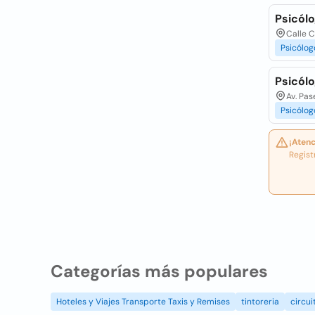
Psicól
Calle C
Psicólog
Psicól
Av. Pa
Psicólog
¡Atenc
Regist
Categorías más populares
Hoteles y Viajes Transporte Taxis y Remises
tintoreria
circui