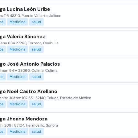
oga Lucina León Uribe
es 116 48310, Puerto Vallarta, Jalisco
os
Medicina
salud
ga Valeria Sánchez
iena 684 27268, Torreon, Coahuila
os
Medicina
salud
go José Antonio Palacios
oman 94 A 28060, Colima, Colima
os
Medicina
salud
go Noel Castro Arellano
enito Juárez 107 55 | 52140, Toluca, Estado de México
os
Medicina
salud
oga Jhoana Mendoza
i 209 | 83104, Hermosillo, Sonora
os
Medicina
salud