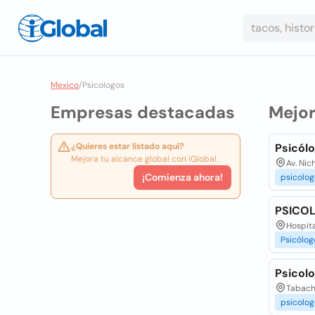
Mexico
/
Psicologos
Empresas destacadas
Mejo
¿Quieres estar listado aquí?
Psicólo
Mejora tu alcance global con iGlobal.
Av. Nic
¡Comienza ahora!
psicolog
PSICOL
Hospita
Psicólog
Psicol
Tabachi
psicolog