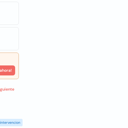
 ahora!
iguiente
intervencion