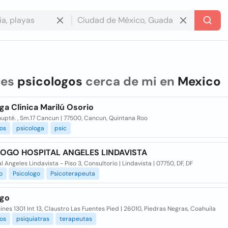
res
psicologos
cerca de mi en
Mexico
ga Clínica Marilú Osorio
hupté. , Sm.17 Cancun | 77500, Cancun, Quintana Roo
os
psicologa
psic
OGO HOSPITAL ANGELES LINDAVISTA
l Angeles Lindavista - Piso 3, Consultorio | Lindavista | 07750, DF, DF
o
Psicologo
Psicoterapeuta
ogo
nes 1301 Int 13, Claustro Las Fuentes Pied | 26010, Piedras Negras, Coahuila
os
psiquiatras
terapeutas