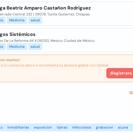
oga Beatriz Amparo Castañon Rodríguez
errada Central 232 | 29078, Tuxtla Gutierrez, Chiapas
os
Medicina
salud
ogos Sistémicos
seo De La Reforma 44 4 06030, Mexico, Ciudad de México
os
Medicina
salud
ión dueños!
ra tu comercio ahora e incrementa tu alcance global con iGlobal.
¡Registrate
S
to
inmobiliarias
exposicion
tijeras
infecciosos
grabacion
acuna