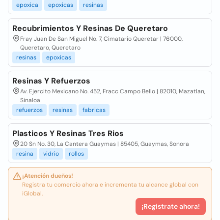
epoxica
epoxicas
resinas
Recubrimientos Y Resinas De Queretaro
Fray Juan De San Miguel No. 7, Cimatario Queretar | 76000,
Queretaro, Queretaro
resinas
epoxicas
Resinas Y Refuerzos
Av. Ejercito Mexicano No. 452, Fracc Campo Bello | 82010, Mazatlan,
Sinaloa
refuerzos
resinas
fabricas
Plasticos Y Resinas Tres Rios
20 Sn No. 30, La Cantera Guaymas | 85405, Guaymas, Sonora
resina
vidrio
rollos
¡Atención dueños!
Registra tu comercio ahora e incrementa tu alcance global con
iGlobal.
¡Registrate ahora!