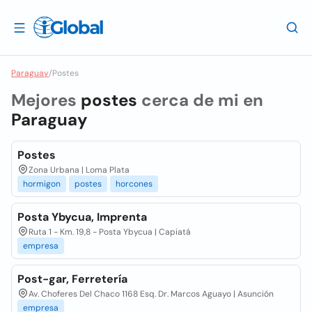
Paraguay
/
Postes
Mejores
postes
cerca de mi en
Paraguay
Postes
Zona Urbana | Loma Plata
hormigon
postes
horcones
Posta Ybycua, Imprenta
Ruta 1 - Km. 19,8 - Posta Ybycua | Capiatá
empresa
Post-gar, Ferretería
Av. Choferes Del Chaco 1168 Esq. Dr. Marcos Aguayo | Asunción
empresa