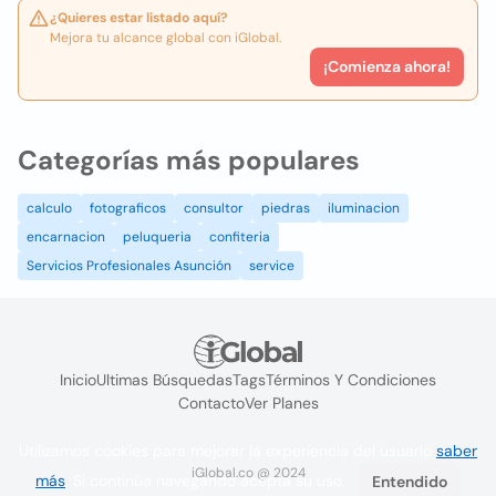
¿Quieres estar listado aquí?
Mejora tu alcance global con iGlobal.
¡Comienza ahora!
Categorías más populares
calculo
fotograficos
consultor
piedras
iluminacion
encarnacion
peluqueria
confiteria
Servicios Profesionales Asunción
service
Inicio
Ultimas Búsquedas
Tags
Términos Y Condiciones
Contacto
Ver Planes
Utilizamos cookies para mejorar la experiencia del usuario
saber
iGlobal.co @ 2024
más
. Si continúa navegando acepta su uso.
Entendido