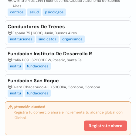
Av Entre Ríos 2144 | Buenos Aires, Ciudad Autónoma de Buenos
Aires
centros
salud
psicólogos
Conductores De Trenes
España 75 | 6000, Junín, Buenos Aires
instituciones
sindicatos
organismos
Fundacion Instituto De Desarrollo R
Italia 1189 | S2000DEW, Rosario, Santa Fe
institu
fundaciones
Fundacion San Roque
Bvard Chacabuco 41 | X5000IIA, Córdoba, Córdoba
institu
fundaciones
¡Atención dueños!
Registra tu comercio ahora e incrementa tu alcance global con
iGlobal.
¡Registrate ahora!