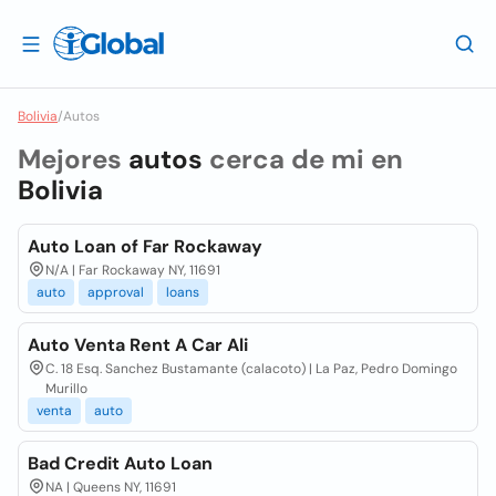
Bolivia
/
Autos
Mejores
autos
cerca de mi en
Bolivia
Auto Loan of Far Rockaway
N/A | Far Rockaway NY, 11691
auto
approval
loans
Auto Venta Rent A Car Ali
C. 18 Esq. Sanchez Bustamante (calacoto) | La Paz, Pedro Domingo
Murillo
venta
auto
Bad Credit Auto Loan
NA | Queens NY, 11691