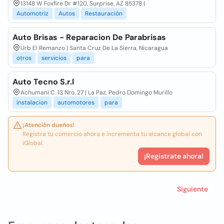
13148 W Foxfire Dr #120, Surprise, AZ 85378 |
Automotriz
Autos
Restauración
Auto Brisas - Reparacion De Parabrisas
Urb El Remanzo | Santa Cruz De La Sierra, Nicaragua
otros
servicios
para
Auto Tecno S.r.l
Achumani C. 13 Nro. 27 | La Paz, Pedro Domingo Murillo
instalacion
automotores
para
¡Atención dueños!
Registra tu comercio ahora e incrementa tu alcance global con
iGlobal.
¡Registrate ahora!
Siguiente