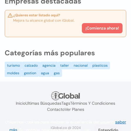
Empresas destacadas
¿Quieres estar listado aquí?
Mejora tu alcance global con iGlobal.
¡Comienza ahora!
Categorías más populares
turismo
calzado
agencia
taller
nacional
plasticos
moldes
gestion
agua
gas
Inicio
Ultimas Búsquedas
Tags
Términos Y Condiciones
Contacto
Ver Planes
Utilizamos cookies para mejorar la experiencia del usuario
saber
iGlobal.co @ 2024
más
. Si continúa navegando acepta su uso.
Entendido