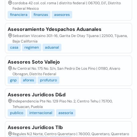
cordoba 42 col. col. roma | distrito federal | 06700, D.F., Distrito
Federal Mexico
financiera
finanzas
asesores
Asesoramiento Ydespachos Aduanales
Sebastian Vizcaino 301-16, Garita De Otay Tijuana | 22500, Tijuana,
Baja California
casa
regimen
aduanal
Asesores Soto Vallejo
Av Central No. 175 No. S/n, San Pedro De Los Pino | 01180, Alvaro
Obregon, Distrito Federal
gnp
afores
profuturo
Asesores Juridicos D&d
Independencia Pte No. 129 Piso No. 2, Centro Tehu | 75700,
Tehuacan, Puebla
publico
internacional
asesoria
Asesores Jurídicos Tlb
Regules N.2 Norte, Centro Queretaro | 76000, Queretaro, Queretaro