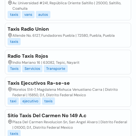
Av. Universidad #241, República Oriente Saltillo | 25000, Saltillo,
Coahuila
taxis
vans
autos
Taxis Radio Union
Allende No. 6127, Fundadores Puebla | 72580, Puebla, Puebla
taxis
Radio Taxis Rojos
Indio Mariano 16 | 63082, Tepic, Nayarit
Taxis
Servicios
Transporte
Taxis Ejecutivos Ra-se-se
Morelos 514-7, Magdalena Mixhuca Venustiano Carra | Distrito
Federal | 15850, D.f., Distrito Federal Mexico
taxi
ejecutivo
taxis
Sitio Taxis Del Carmen No 149 A.c
Plaza Del Carmen Revolucion Sn, San Angel Alvaro | Distrito Federal
| 01000, D.f., Distrito Federal Mexico
taxis