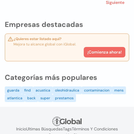
Siguiente
Empresas destacadas
¿Quieres estar listado aquí?
Mejora tu alcance global con iGlobal.
¡Comienza ahora!
Categorías más populares
guarda
find
acustica
oleohidraulica
contaminacion
mens
atlantica
back
super
prestamos
Inicio
Ultimas Búsquedas
Tags
Términos Y Condiciones