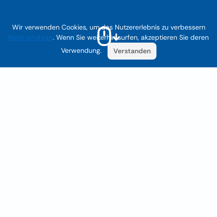
Wir verwenden Cookies, um das Nutzererlebnis zu verbessern
Mehr erfahren
. Wenn Sie weiterhin surfen, akzeptieren Sie deren
Verwendung.
Verstanden
Was ist iGlobal?
iGlobal ist ein Online-Verzeichnis, in dem Sie
vollständige Informationen über Unternehmen und
Fachleute in Ihrer Stadt finden können. Wir sind in 61
Ländern vertreten, hauptsächlich in Amerika, Europa
und Asien, und unser Inhalt ist in mehr als 15 Sprachen
verfügbar.