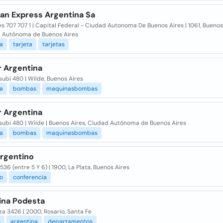
an Express Argentina Sa
s 707 707 1 | Capital Federal - Ciudad Autonoma De Buenos Aires | 1061, Buenos 
 Autónoma de Buenos Aires
a
tarjeta
tarjetas
r Argentina
ubi 480 | Wilde, Buenos Aires
a
bombas
maquinasbombas
r Argentina
subi 480 | Wilde | Buenos Aires, Ciudad Autónoma de Buenos Aires
a
bombas
maquinasbombas
Argentino
536 (entre 5 Y 6) | 1900, La Plata, Buenos Aires
o
conferencia
ina Podesta
a 3426 | 2000, Rosario, Santa Fe
s
argentina
departamentos