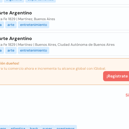
Arte Argentino
a Fe 1829 | Martínez, Buenos Aires
a
arte
entretenimiento
Arte Argentino
a Fe 1829 | Martínez | Buenos Aires, Ciudad Autónoma de Buenos Aires
a
arte
entretenimiento
ión dueños!
ra tu comercio ahora e incrementa tu alcance global con iGlobal.
¡Registrate
S
ens
atlantica
back
super
prestamos