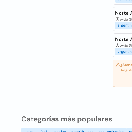
Norte 
Avda St
argentin
Norte 
Avda St
argentin
¡Atenc
Regist
Categorías más populares
guarda
find
acustica
oleohidraulica
contaminacion
m