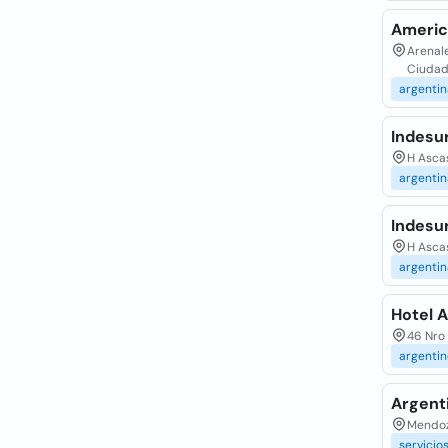
Americ
Arenale
Ciudad
argentin
Indesu
H Ascas
argentin
Indesu
H Asca
argentin
Hotel 
46 Nro 
argentin
Argent
Mendoz
servicio