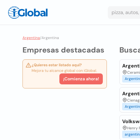
Argentina
/
Argentina
Empresas destacadas
Busc
¿Quieres estar listado aquí?
Argenti
Mejora tu alcance global con iGlobal.
Ceramis
¡Comienza ahora!
Argenti
Argent
Cienag
Argenti
Volksw
Henry F
argentin