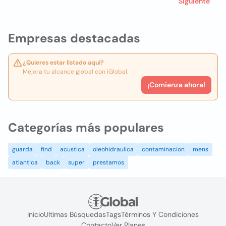
Siguiente
Empresas destacadas
¿Quieres estar listado aquí?
Mejora tu alcance global con iGlobal.
¡Comienza ahora!
Categorías más populares
guarda
find
acustica
oleohidraulica
contaminacion
mens
atlantica
back
super
prestamos
Inicio
Ultimas Búsquedas
Tags
Términos Y Condiciones
Contacto
Ver Planes