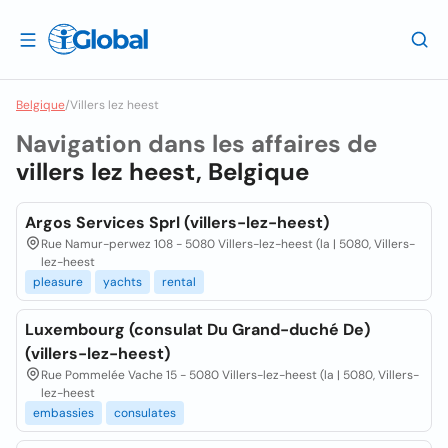
Belgique
/
Villers lez heest
Navigation dans les affaires de
villers lez heest, Belgique
Argos Services Sprl (villers-lez-heest)
Rue Namur-perwez 108 - 5080 Villers-lez-heest (la | 5080, Villers-
lez-heest
pleasure
yachts
rental
Luxembourg (consulat Du Grand-duché De)
(villers-lez-heest)
Rue Pommelée Vache 15 - 5080 Villers-lez-heest (la | 5080, Villers-
lez-heest
embassies
consulates