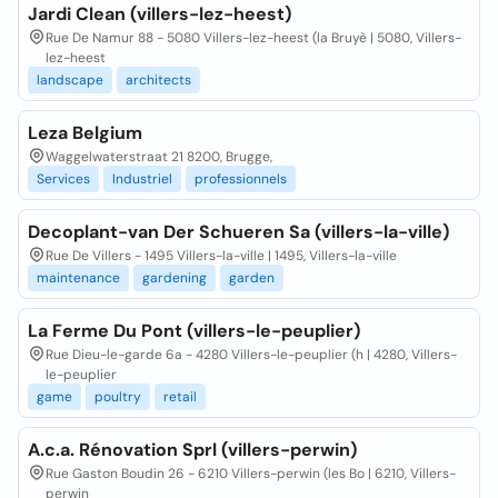
Jardi Clean (villers-lez-heest)
Rue De Namur 88 - 5080 Villers-lez-heest (la Bruyè | 5080, Villers-
lez-heest
landscape
architects
Leza Belgium
Waggelwaterstraat 21 8200, Brugge,
Services
Industriel
professionnels
Decoplant-van Der Schueren Sa (villers-la-ville)
Rue De Villers - 1495 Villers-la-ville | 1495, Villers-la-ville
maintenance
gardening
garden
La Ferme Du Pont (villers-le-peuplier)
Rue Dieu-le-garde 6a - 4280 Villers-le-peuplier (h | 4280, Villers-
le-peuplier
game
poultry
retail
A.c.a. Rénovation Sprl (villers-perwin)
Rue Gaston Boudin 26 - 6210 Villers-perwin (les Bo | 6210, Villers-
perwin