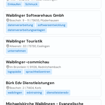
Einkaufen
Schmuck
Waiblinger Softwarehaus Gmbh
Boschstr. 9 - 11 | 73655, Plüderhausen
datenverarbeitung
softwareentwicklung
datenverarbeitungsanlagen
Waiblinger Touristik
Alleenstr. 32 | 73730, Esslingen
unternehmen
Waiblinger-commichau
Im Brünnlein 1 | 91126, Rednitzhembach
logopädie
sprachheilzentren
Bürk Edv Dienstleistungen
Boschstr. 2 | 71404, Korb
waiblingen
edvtraining
dienstleisteredv
Michaelskirche Waiblingen - Evangelische