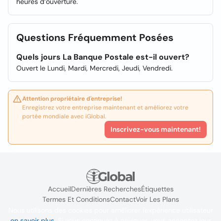
heures d’ouverture.
Questions Fréquemment Posées
Quels jours La Banque Postale est-il ouvert?
Ouvert le Lundi, Mardi, Mercredi, Jeudi, Vendredi.
Attention propriétaire d'entreprise!
Enregistrez votre entreprise maintenant et améliorez votre
portée mondiale avec iGlobal.
Inscrivez-vous maintenant!
Accueil
Dernières Recherches
Étiquettes
Termes Et Conditions
Contact
Voir Les Plans
Nous utilisons des cookies pour améliorer l'expérience utilisateur
en savoir plus
. Si vous continuez à naviguer, vous acceptez leur