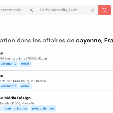
ation dans les affaires de
cayenne, Fr
ne
Philibert Laguiche | 71000, Mâcon
vêtements
détail
ne
ce Neuve | 1000, Bourg-en-bresse
vêtements
détail
e Média Désign
Estelle | 13002, Marseille
communication
principalement