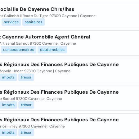
ocial Ile De Cayenne Chrs/lhss
ot Calimbé Ii Route Du Tigre 97300 Cayenne | Cayenne
services
sanitaires
t Cayenne Automobile Agent Général
 Artisanal Galmot 97300 Cayenne | Cayenne
concessionnaires
dautomobiles
s Régionaux Des Finances Publiques De Cayenne
Léopold Héder 97300 Cayenne | Cayenne
impôts
trésor
s Régionaux Des Finances Publiques De Cayenne
te Baduel 97300 Cayenne | Cayenne
impôts
trésor
s Régionaux Des Finances Publiques De Cayenne
rlos Finley 97300 Cayenne | Cayenne
impôts
trésor