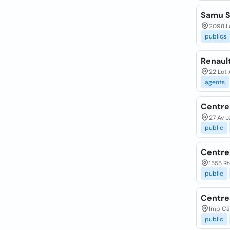
Samu S
2098 L
publics
Renaul
22 Lot
agents
Centre
27 Av 
public
Centre
1555 R
public
Centre
Imp Ca
public