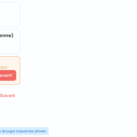
yenne)
obal.
enant!
Suivant
de dcoupe industries alimen