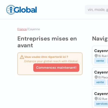
France
/
Cayenne
Entreprises mises en
Navig
avant
Cayen
16 Rue 
Vous voulez être répertorié ici ?
vente
Enhance your global reach with iGlobal.
Commencez maintenant!
Cayen
15 Pla
vente
Cayenn
32 Rue 
services