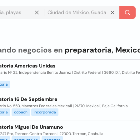
ando negocios en
preparatoria, Mexic
atoria Americas Unidas
rio Nº 22, Independencia Benito Juarez | Distrito Federal | 3660, D.f., Distrito F
toria
atoria 16 De Septiembre
rio No. 550, Maestros Federales Mexicali | 21370, Mexicali, Baja California
toria
cobach
incorporada
atoria Miguel De Unamuno
247 Pte, Torreon Centro Torreon | 27000, Torreon, Coahuila