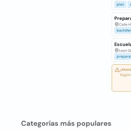
plan
Prepar
Calle H
bachille
Escuela
Leon G
prepara
¡Atenc
Regist
Categorías más populares