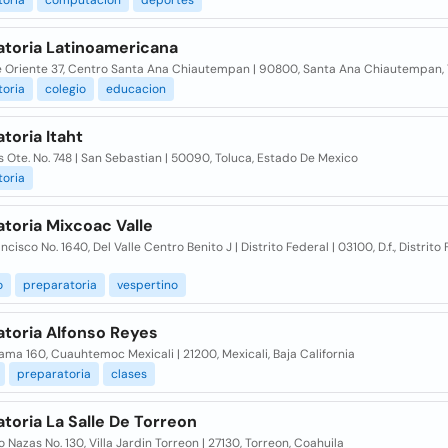
toria
computacion
deportes
atoria Latinoamericana
e Oriente 37, Centro Santa Ana Chiautempan | 90800, Santa Ana Chiautempan, 
toria
colegio
educacion
toria Itaht
 Ote. No. 748 | San Sebastian | 50090, Toluca, Estado De Mexico
toria
toria Mixcoac Valle
ncisco No. 1640, Del Valle Centro Benito J | Distrito Federal | 03100, D.f., Distrito
o
preparatoria
vespertino
atoria Alfonso Reyes
ama 160, Cuauhtemoc Mexicali | 21200, Mexicali, Baja California
preparatoria
clases
toria La Salle De Torreon
io Nazas No. 130, Villa Jardin Torreon | 27130, Torreon, Coahuila