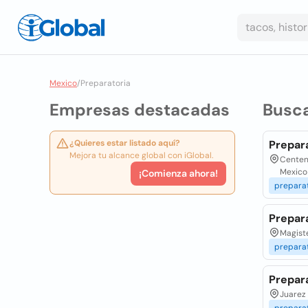
Mexico
/
Preparatoria
Empresas destacadas
Busc
¿Quieres estar listado aquí?
Prepar
Mejora tu alcance global con iGlobal.
Centena
Mexico
¡Comienza ahora!
prepara
Prepar
Magiste
prepara
Prepar
Juarez 