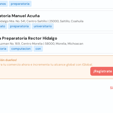
anos
preparatoria
atoria Manuel Acuña
idalgo Nte. No. 541, Centro Saltillo | 25000, Saltillo, Coahuila
rato
preparatoria
universitario
 Preparatoria Rector Hidalgo
uzman No. 169, Centro Morelia | 58000, Morelia, Michoacan
toria
computacion
con
ión dueños!
ra tu comercio ahora e incrementa tu alcance global con iGlobal.
¡Registrate
S