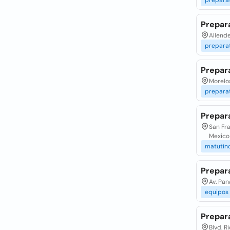
prepara
Prepar
Allend
prepara
Prepara
Morelos
prepara
Prepara
San Fra
Mexico
matutin
Prepar
Av. Pan
equipos
Prepara
Blvd. R