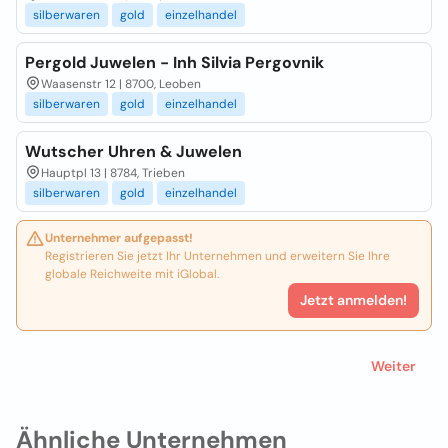
silberwaren
gold
einzelhandel
Pergold Juwelen - Inh Silvia Pergovnik
Waasenstr 12 | 8700, Leoben
silberwaren
gold
einzelhandel
Wutscher Uhren & Juwelen
Hauptpl 13 | 8784, Trieben
silberwaren
gold
einzelhandel
Unternehmer aufgepasst!
Registrieren Sie jetzt Ihr Unternehmen und erweitern Sie Ihre
globale Reichweite mit iGlobal.
Jetzt anmelden!
Weiter
Ähnliche Unternehmen