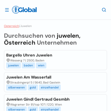
Osterreich
/
Juwelen
Durchsuchen von
juwelen,
Österreich
Unternehmen
Bargello Uhren Juwelen
Wasserg 7 | 2500, Baden
juwelen
baden
wien
Juwelen Am Wasserfall
Straubingerpl 5 | 5640, Bad Gastein
silberwaren
gold
einzelhandel
Juwelen Gindl Gertraud Gesmbh
Wagramer Str 81/top 107 | 1220, Wien
silberwaren
gold
einzelhandel