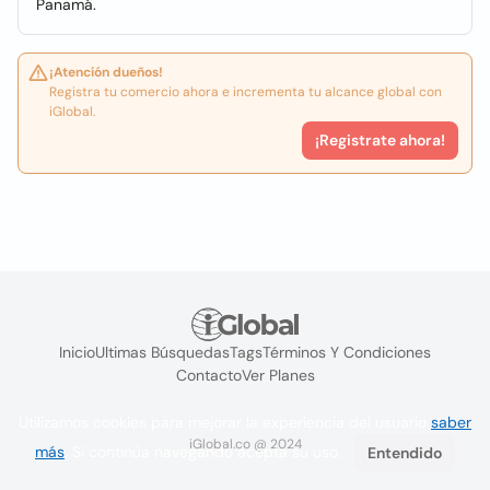
Panamá.
¡Atención dueños!
Registra tu comercio ahora e incrementa tu alcance global con
iGlobal.
¡Registrate ahora!
Inicio
Ultimas Búsquedas
Tags
Términos Y Condiciones
Contacto
Ver Planes
Utilizamos cookies para mejorar la experiencia del usuario
saber
iGlobal.co @ 2024
más
. Si continúa navegando acepta su uso.
Entendido