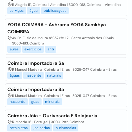
R Alegria 111, Coimbra | Almedina | 3000-018, Coimbra - Almedina
serviços
água
públicaaguas
YOGA COIMBRA - Áshrama YOGA Sámkhya
COIMBRA
Av. Dr. Elisio de Moura nº357 r/c L2 | Santo António dos Olivais |
3030-183, Coimbra
aulas
exercícios
anti
Coimbra Importadora Sa
R Manuel Madeira , Coimbra | Eiras | 3025-047, Coimbra - Eiras
águas
nascente
naturais
Coimbra Importadora Sa
R Manuel Madeira , Coimbra | Eiras | 3025-047, Coimbra - Eiras
nascente
guas
minerais
Coimbra Jóia - Ourivesaria E Relojoaria
R. Moeda 16 | Portugal | 3000-282, Coimbra
retalhistas
joalharias
ourivesarias