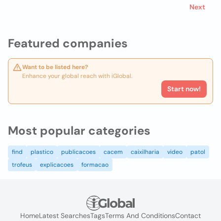
Next
Featured companies
Want to be listed here?
Enhance your global reach with iGlobal.
Start now!
Most popular categories
find
plastico
publicacoes
cacem
caixilharia
video
patol
trofeus
explicacoes
formacao
Home
Latest Searches
Tags
Terms And Conditions
Contact