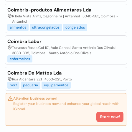
Coimbris-produtos Alimentares Lda
R Bela Vista Armz, Cegonheira | Antanhol | 3040-585, Coimbra -
Antanhol
alimentos
ultracongelados
congelados
Coimbra Labor
Travessa Rosas Cci 101, Vale Canas | Santo António Dos Olivais |
3030-395, Coimbra - Santo António Dos Olivais
enfermeiros
Coimbra De Mattos Lda
Rua Alcântara 221 | 4350-025, Porto
port
pecuária
equipamentos
Attention business owner!
Register your business now and enhance your global reach with
iGlobal.
Start now!