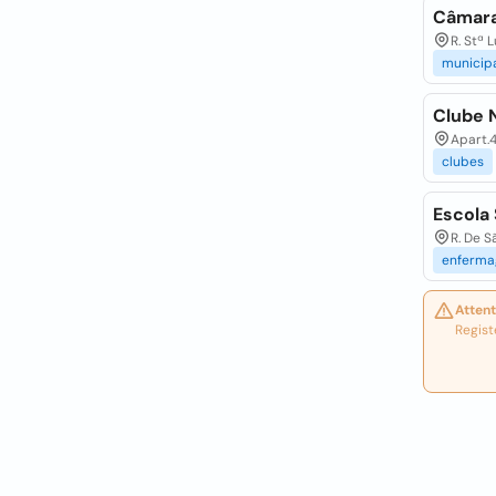
Câmara
R. Stª 
municip
Clube 
Apart.4
clubes
Escola
R. De S
enferm
Attent
Regist