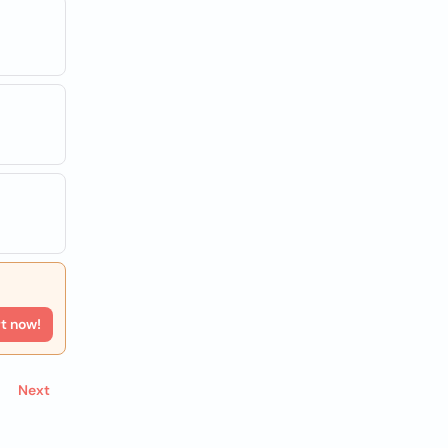
rt now!
Next