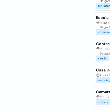
Delgad
bibliote
Escola
R São G
Delgad
enferm
Centro
R Conse
Delgad
saúde
Casa D
Ponta D
associa
Câmara
R. Erne
comérci