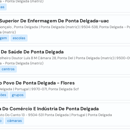
a - Ponta Delgada (matriz)
cas
 Superior De Enfermagem De Ponta Delgada-uac
onçalo , Ponta Delgada | Ponta Delgada (matriz) | 9504-538, Ponta Delgada - P
a (matriz)
agem
escolas
 De Saúde De Ponta Delgada
lheiro Doutor Luís B M Câmara 28, Ponta Del | Ponta Delgada (matriz) | 9500-0
a - Ponta Delgada (matriz)
centros
o Povo De Ponta Delgada - Flores
elgada | Portugal | 9970-071, Ponta Delgada Scf
ções
grupos
 Do Comércio E Indústria De Ponta Delgada
sto Do Canto 13 - 9504-531 Ponta Delgada | Portugal | Ponta Delgada
o
câmaras