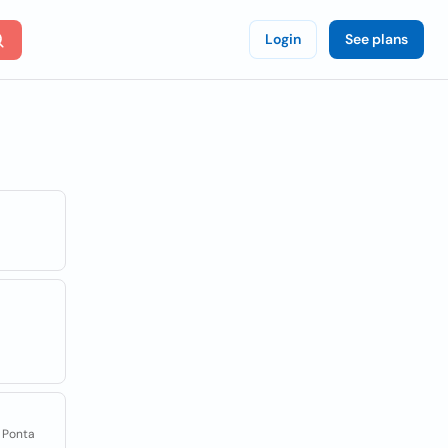
Login
See plans
 Ponta