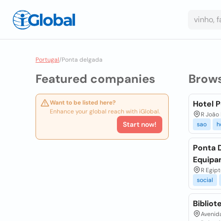
Portugal
/
Ponta delgada
Featured companies
Brow
Want to be listed here?
Hotel 
Enhance your global reach with iGlobal.
R João 
Start now!
sao
h
Ponta 
Equipa
R Egipt
social
Bibliot
Avenid