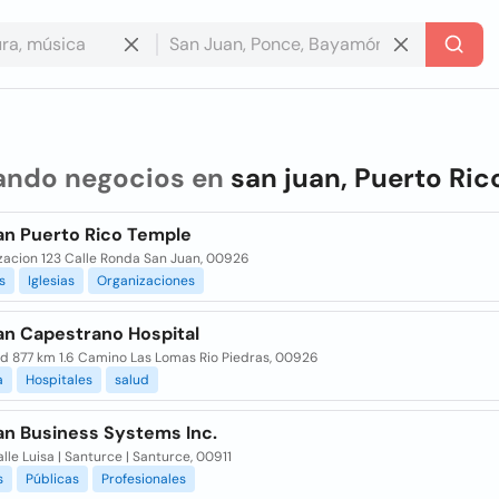
ando negocios en
san juan, Puerto Ric
an Puerto Rico Temple
zacion 123 Calle Ronda San Juan, 00926
s
Iglesias
Organizaciones
an Capestrano Hospital
Rd 877 km 1.6 Camino Las Lomas Rio Piedras, 00926
a
Hospitales
salud
an Business Systems Inc.
lle Luisa | Santurce | Santurce, 00911
s
Públicas
Profesionales