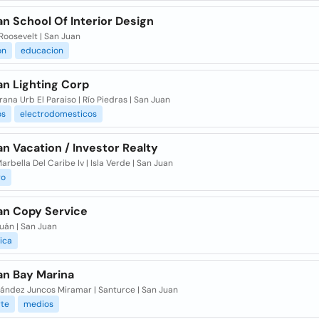
n School Of Interior Design
Roosevelt | San Juan
on
educacion
an Lighting Corp
rana Urb El Paraiso | Río Piedras | San Juan
os
electrodomesticos
n Vacation / Investor Realty
rbella Del Caribe Iv | Isla Verde | San Juan
ro
an Copy Service
uán | San Juan
ica
an Bay Marina
nández Juncos Miramar | Santurce | San Juan
rte
medios