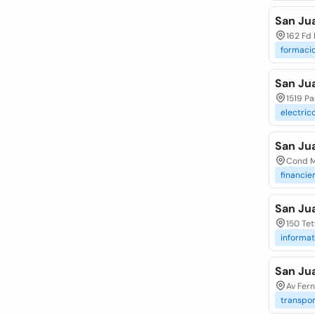
San Jua
162 Fd 
formaci
San Ju
1519 Pa
electric
San Jua
Cond Ma
financie
San Ju
150 Tet
informat
San Ju
Av Fer
transpo