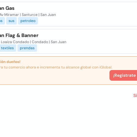
an Gas
Av Miramar | Santurce | San Juan
os
sus
petroleo
an Flag & Banner
l Loaiza Condado | Condado | San Juan
textiles
prendas
ión dueños!
ra tu comercio ahora e incrementa tu alcance global con iGlobal.
¡Registrate
S