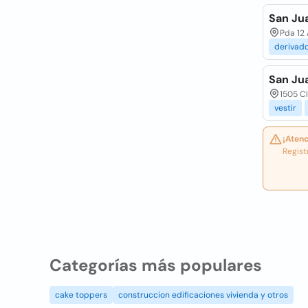
San Ju
Pda 12 
derivad
San Ju
1505 C
vestir
¡Atenc
Regist
Categorías más populares
cake toppers
construccion edificaciones vivienda y otros