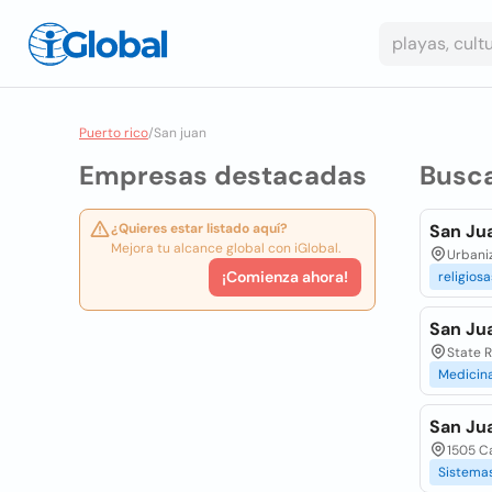
Puerto rico
/
San juan
Empresas destacadas
Busc
¿Quieres estar listado aquí?
San Ju
Mejora tu alcance global con iGlobal.
Urbani
¡Comienza ahora!
religiosa
San Ju
State 
Medicin
San Ju
1505 Ca
Sistema