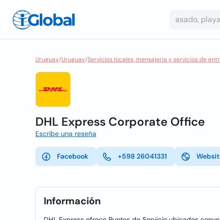
Uruguay
/
Uruguay
/
Servicios locales, mensajería y servicios de ent
DHL Express Corporate Office
Escribe una reseña
Facebook
+598 26041331
Websit
Información
DHL Express ofrece Puntos de Servicio ubicados conven